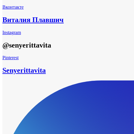
Вконтакте
Виталия Плавшич
Instagram
@senyerittavita
Pinterest
Senyerittavita