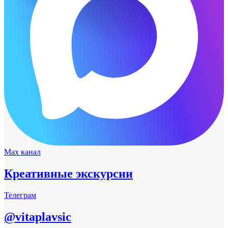
Max канал
Креативные экскурсии
Телеграм
@vitaplavsic