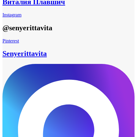
Виталия Плавшич
Instagram
@senyerittavita
Pinterest
Senyerittavita