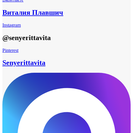
Виталия Плавшич
Instagram
@senyerittavita
Pinterest
Senyerittavita