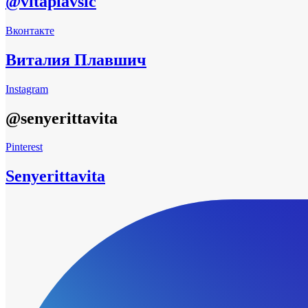
@vitaplavsic
Вконтакте
Виталия Плавшич
Instagram
@senyerittavita
Pinterest
Senyerittavita